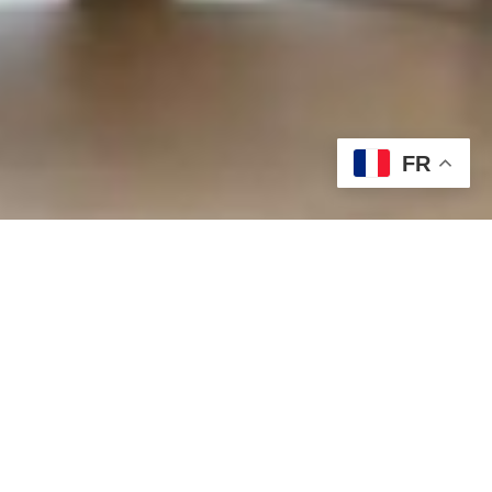
FR
Qui sommes-nous ?
MFS Cleaning à Fort Jaco –