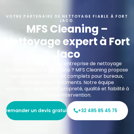
VOTRE PARTENAIRE DE NETTOYAGE FIABLE À FORT
JACO.
MFS Cleaning –
Nettoyage expert à Fort
Jaco
Vous recherchez une entreprise de nettoyage
professionnelle à Fort Jaco ? MFS Cleaning propose
des services flexibles et complets pour bureaux,
commerces et bâtiments. Notre équipe
expérimentée garantit propreté, qualité et fiabilité à
chaque intervention.
Demander un devis gratuit
+32 485 85 45 75