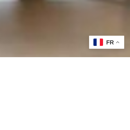
FR
Qui sommes-nous ?
À propos de MFS Cleaning à
Schaerbeek