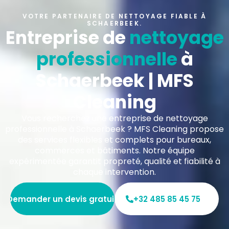
VOTRE PARTENAIRE DE NETTOYAGE FIABLE À
SCHAERBEEK.
Entreprise de
nettoyage
professionnelle
à
Schaerbeek | MFS
Cleaning
Vous recherchez une entreprise de nettoyage
professionnelle à Schaerbeek ? MFS Cleaning propose
des services flexibles et complets pour bureaux,
commerces et bâtiments. Notre équipe
expérimentée garantit propreté, qualité et fiabilité à
chaque intervention.
Demander un devis gratuit
+32 485 85 45 75