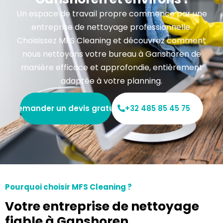
Un espace de travail propre commence par une
entreprise de nettoyage professionnelle.
Choisissez MFS Cleaning et découvrez comment
nous nettoyons votre bureau à Ganshoren de
manière efficace et approfondie, entièrement
adaptée à votre planning.
Demander un devis gratuit
+32 485 85 45 75
Pourquoi choisir MFS Cleaning ?
Votre entreprise de nettoyage
fiable à Ganshoren