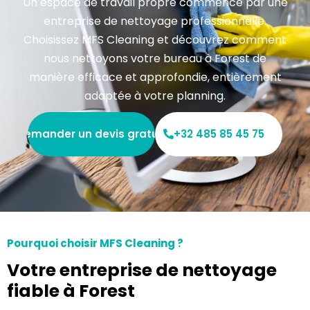
Un espace de travail propre commence par une
entreprise de nettoyage professionnelle.
Choisissez MFS Cleaning et découvrez comment
nous nettoyons votre bureau à Forest de
manière efficace et approfondie, entièrement
adaptée à votre planning.
Demander un devis gratuit
+32 485 85 45 75
Pourquoi choisir MFS Cleaning ?
Votre entreprise de nettoyage
fiable à Forest