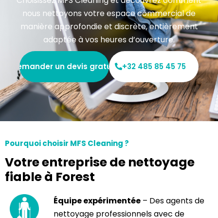
Choisissez MFS Cleaning et découvrez comment
nous nettoyons votre espace commercial de
manière approfondie et discrète, entièrement
adaptée à vos heures d’ouverture.
Demander un devis gratuit
+32 485 85 45 75
Pourquoi choisir MFS Cleaning ?
Votre entreprise de nettoyage
fiable à Forest
Équipe expérimentée
– Des agents de
nettoyage professionnels avec de