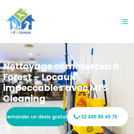
To
na
Nettoyage commercial à
Forest – Locaux
impeccables avec MFS
Cleaning
Demander un devis gratuit
+32 485 85 45 75