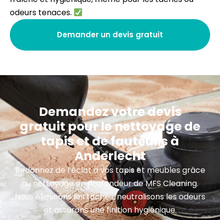
odeurs tenaces.
Demander un devis gratuit
Demandez votre devis
gratuit pour le nettoyage de
tapis et de fauteuils à
Anderlecht
Redonnez de l’éclat à vos tapis et meubles grâce
au nettoyage en profondeur de MFS Cleaning.
Nous éliminons les taches, neutralisons les odeurs
et assurons une finition hygiénique.